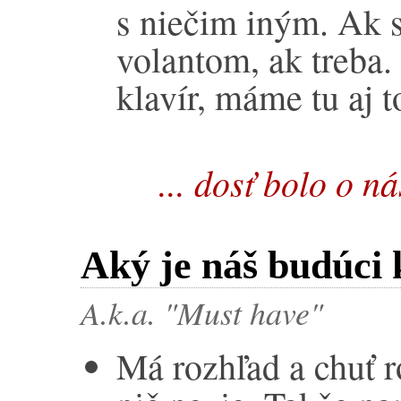
s niečim iným. Ak 
volantom, ak treba.
klavír, máme tu aj t
... dosť bolo o ná
Aký je náš budúci 
A.k.a. "Must have"
Má rozhľad a chuť ro