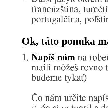
francúzština, turečt
portugalčina, poľšti
Ok, táto ponuka ma
Napíš nám
na robe
maili môžeš rovno t
budeme tykať)
Čo nám určite napíš
čo si vytvoril a 