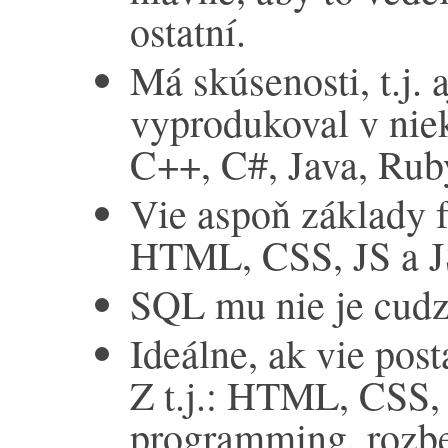
ostatní.
Má skúsenosti, t.j. 
vyprodukoval v niek
C++, C#, Java, Ruby
Vie aspoň základy 
HTML, CSS, JS a J
SQL mu nie je cudz
Ideálne, ak vie pos
Z t.j.: HTML, CSS, 
programming, rozbeh