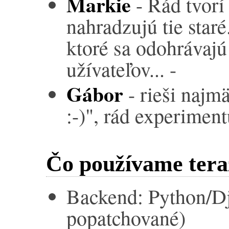
Markie
- Rád tvorí 
nahradzujú tie staré
ktoré sa odohrávajú
užívateľov... -
Gábor
- rieši najmä
:-)", rád experiment
Čo používame tera
Backend: Python/D
popatchované)