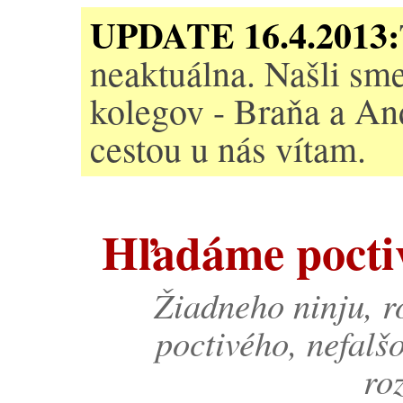
UPDATE 16.4.2013:
neaktuálna. Našli sm
kolegov - Braňa a And
cestou u nás vítam.
Hľadáme pocti
Žiadneho ninju, r
poctivého, nefal
ro