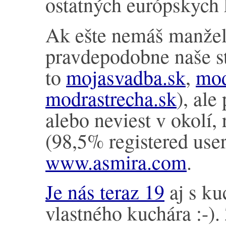
ostatných európskych 
Ak ešte nemáš manželk
pravdepodobne naše st
to
mojasvadba.sk
,
mod
modrastrecha.sk
), ale
alebo neviest v okolí, 
(98,5% registered user
www.asmira.com
.
Je nás teraz 19
aj s k
vlastného kuchára :-).