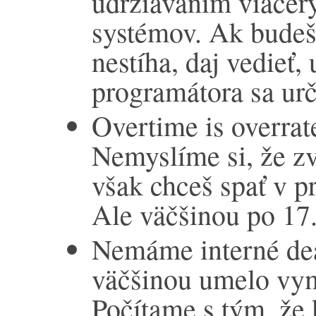
udržiavaním viacer
systémov. Ak budeš
nestíha, daj vedie
programátora sa urči
Overtime is overra
Nemyslíme si, že zv
však chceš spať v p
Ale väčšinou po 17.
Nemáme interné dea
väčšinou umelo vy
Počítame s tým, že