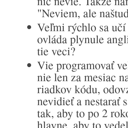
nič nevie. Takže na
"Neviem, ale naštu
Veľmi rýchlo sa učí
ovláda plynule angli
tie veci?
Vie programovať veľ
nie len za mesiac n
riadkov kódu, odovz
nevidieť a nestarať 
tak, aby to po 2 rok
hlavne, aby to vedel