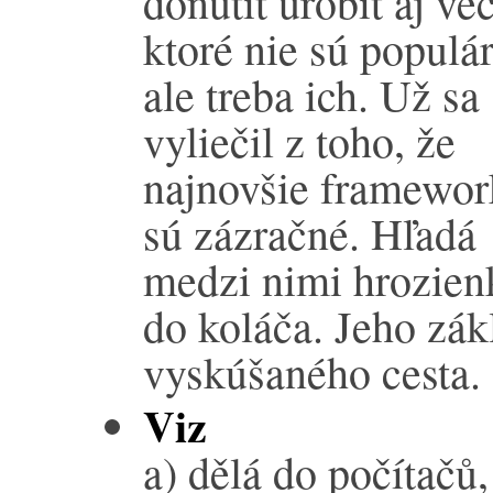
donútiť urobiť aj vec
ktoré nie sú populá
ale treba ich. Už sa
vyliečil z toho, že
najnovšie framewo
sú zázračné. Hľadá
medzi nimi hrozienk
do koláča. Jeho zák
vyskúšaného cesta.
Viz
a) dělá do počítačů,