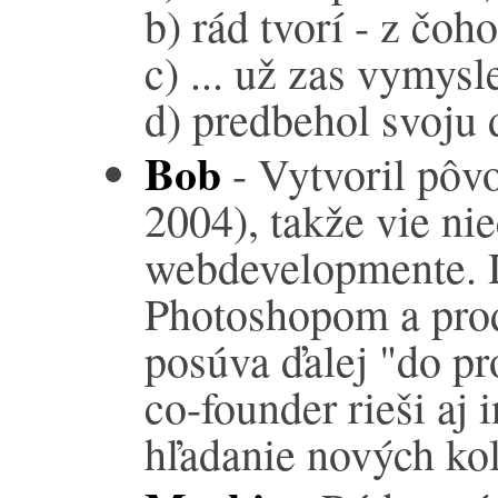
b) rád tvorí - z čoh
c) ... už zas vymysl
d) predbehol svoju
Bob
- Vytvoril pôvo
2004), takže vie ni
webdevelopmente. D
Photoshopom a pro
posúva ďalej "do p
co-founder rieši aj 
hľadanie nových ko