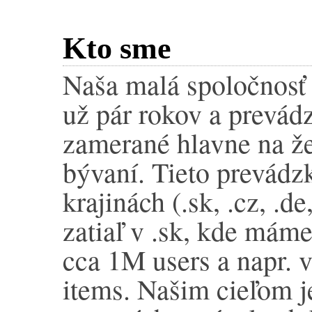
Kto sme
Naša malá spoločnosť 
už pár rokov a prevád
zamerané hlavne na že
bývaní. Tieto prevád
krajinách (.sk, .cz, .de
zatiaľ v .sk, kde mám
cca 1M users a napr.
items. Našim cieľom j